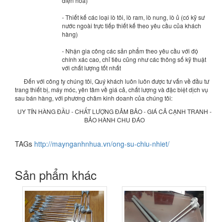
điện hoá)
- Thiết kế các loại lò tôi, lò ram, lò nung, lò ủ (có kỹ sư
nước ngoài trực tiếp thiết kế theo yêu cầu của khách
hàng)
- Nhận gia công các sản phẩm theo yêu cầu với độ
chính xác cao, chỉ tiêu cũng như các thông số kỹ thuật
với chất lượng tốt nhất
Đến với công ty chúng tôi, Quý khách luôn luôn được tư vấn về đầu tư
trang thiết bị, máy móc, yên tâm về giá cả, chất lượng và đặc biệt dịch vụ
sau bán hàng, với phương châm kinh doanh của chúng tôi:
UY TÍN HÀNG ĐẦU - CHẤT LƯỢNG ĐẢM BẢO - GIÁ CẢ CẠNH TRANH -
BẢO HÀNH CHU ĐÁO
TAGs
http://maynganhnhua.vn/ong-su-chiu-nhiet/
Sản phẩm khác